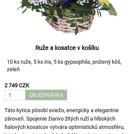
Ruže a kosatce v košíku
10 ks ruže, 5 ks iris, 5 ks gypsophila, prútený kôš,
zeleň
2 749 CZK
OBJEDNÁVKA
Táto kytica pôsobí sviežo, energicky a elegantne
zároveň. Spojenie žiarivo žltých ruží a hlbokých
fialových kosatcov vytvára optimistickú atmosféru,