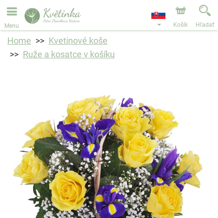
Objednávky prijímame prostredníctvom nášho e-shopu.
Najskorší možný termín doručenia je od 11.8.2026 z
dôvodu dovolenky.
Košík
Hľadať
Menu
Home
Kvetinové koše
Ruže a kosatce v košíku