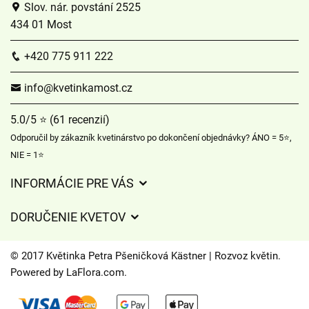
Slov. nár. povstání 2525
434 01 Most
+420 775 911 222
info@kvetinkamost.cz
5.0/5 ⭐ (61 recenzií)
Odporučil by zákazník kvetinárstvo po dokončení objednávky? ÁNO = 5⭐,
NIE = 1⭐
INFORMÁCIE PRE VÁS
Všeobecné obchodné podmienky
DORUČENIE KVETOV
Ochrana osobných údajov
Poplatky za doručenie
Časy doručenia kvetov – prehľad možností
© 2017 Květinka Petra Pšeničková Kästner | Rozvoz květin.
Kam doručujeme kvety
Powered by
LaFlora.com
.
Súbory cookie
Kontaktujte nás