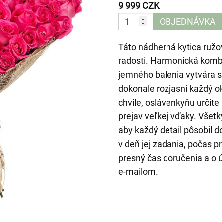
9 999 CZK
OBJEDNÁVKA
Táto nádherná kytica ružo
radosti. Harmonická kombi
jemného balenia vytvára s
dokonale rozjasní každý o
chvíle, oslávenkyňu určite
prejav veľkej vďaky. Všetk
aby každý detail pôsobil
v deň jej zadania, počas 
presný čas doručenia a o
e-mailom.