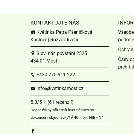
KONTAKTUJTE NÁS
INFOR
Květinka Petra Pšeničková
Všeobe
Kästner | Rozvoz květin
podmie
Ochran
Slov. nár. povstání 2525
Časy do
434 01 Most
prehľa
+420 775 911 222
info@kvetinkamost.cz
5.0/5 ⭐ (61 recenzií)
Odporučil by zákazník kvetinárstvo po
dokončení objednávky? ÁNO = 5⭐, NIE = 1⭐