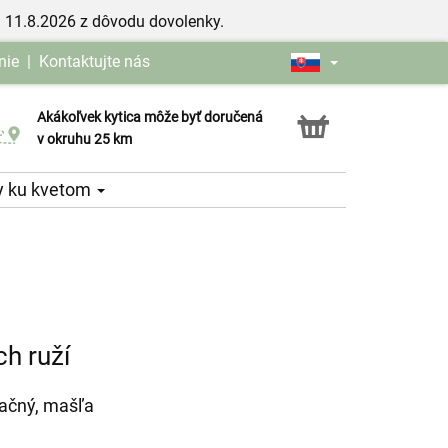
 11.8.2026 z dôvodu dovolenky.
nie
|
Kontaktujte nás
Akákoľvek kytica môže byť doručená
Služba Click & Collect
v okruhu 25 km
y ku kvetom
ch ruží
račný, mašľa