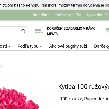
níctvom nášho e-shopu. Najskorší možný termín doručenia je od
Kam doručujeme kvety
|
Poplatky za doruče
DORUČENIE ZADARMO V RÁMCI
Vyberte si dátum doručenia
MESTA
tosti
Podľa typu
Akciové pugéty ruží
Darček
í
Kytica 100 ružový
100 ks ruže, Papier deko