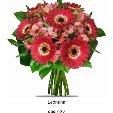
Leontina
839 CZK