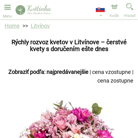
Objednávky prijímame prostredníctvom nášho e-shopu.
Najskorší možný termín doručenia je od 11.8.2026 z
dôvodu dovolenky.
Košík
Hľadať
Menu
Home
Litvínov
Rýchly rozvoz kvetov v Litvínove – čerstvé
kvety s doručením ešte dnes
Zobraziť podľa:
najpredávanejšie
|
cena vzostupne
|
cena zostupne