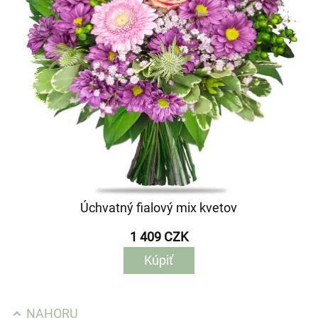
Úchvatný fialový mix kvetov
1 409 CZK
Kúpiť
NAHORU