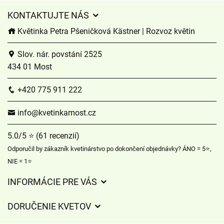
KONTAKTUJTE NÁS
Květinka Petra Pšeničková Kästner | Rozvoz květin
Slov. nár. povstání 2525
434 01 Most
+420 775 911 222
info@kvetinkamost.cz
5.0/5 ⭐ (61 recenzií)
Odporučil by zákazník kvetinárstvo po dokončení objednávky? ÁNO = 5⭐,
NIE = 1⭐
INFORMÁCIE PRE VÁS
Všeobecné obchodné podmienky
DORUČENIE KVETOV
Ochrana osobných údajov
Poplatky za doručenie