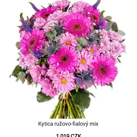
Kytica ružovo-fialový mix
1 019 CZK