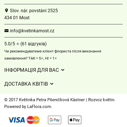
Slov. nár. povstání 2525
434 01 Most
info@kvetinkamost.cz
5.0/5 ⭐ (61 відгуків)
Чи рекомендуватиме клієнт флориста після виконання
замовлення? ТАК = 5⭐, НІ = 1⭐
ІНФОРМАЦІЯ ДЛЯ ВАС
Загальні умови ведення господарської діяльності
ДОСТАВКА КВІТІВ
Захист персональних даних
Вартість доставки
Час доставки квітів – огляд можливостей
© 2017 Květinka Petra Pšeničková Kästner | Rozvoz květin.
Куди ми доставляємо квіти
Powered by
LaFlora.com
.
Файли cookie
Контакти