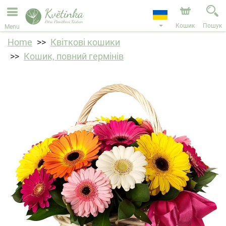
Ми приймаємо замовлення через наш інтернет-
магазин. Найближча можлива дата доставки —
11.08.2026 у зв’язку з відпусткою.
Кошик
Пошук
Menu
Home
Квіткові кошики
Кошик, повний гермінів