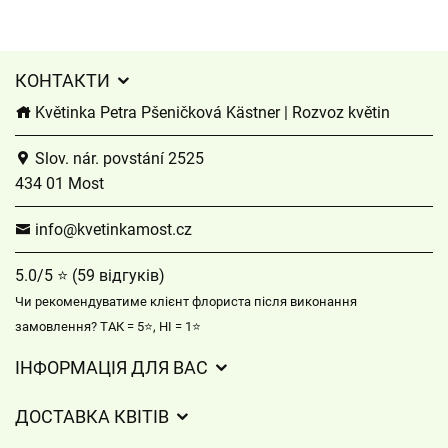
КОНТАКТИ
Květinka Petra Pšeničková Kästner | Rozvoz květin
Slov. nár. povstání 2525
434 01 Most
info@kvetinkamost.cz
5.0/5 ⭐ (59 відгуків)
Чи рекомендуватиме клієнт флориста після виконання
замовлення? ТАК = 5⭐, НІ = 1⭐
ІНФОРМАЦІЯ ДЛЯ ВАС
Загальні умови ведення господарської діяльності
ДОСТАВКА КВІТІВ
Захист персональних даних