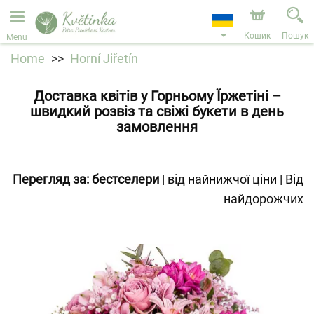
Ми приймаємо замовлення через наш інтернет-
магазин. Найближча можлива дата доставки —
11.08.2026 у зв’язку з відпусткою.
Кошик
Пошук
Menu
Home
Horní Jiřetín
Доставка квітів у Горньому Їржетіні –
швидкий розвіз та свіжі букети в день
замовлення
Перегляд за:
бестселери
|
від найнижчої ціни
|
Від
найдорожчих