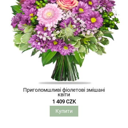
Приголомшливі фіолетові змішані
квіти
1 409 CZK
Купити