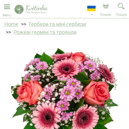
Ми приймаємо замовлення через наш інтернет-
магазин. Найближча можлива дата доставки —
11.08.2026 у зв’язку з відпусткою.
Кошик
Пошук
Menu
Home
Гербери та міні-гербери
Рожеві герміні та троянди