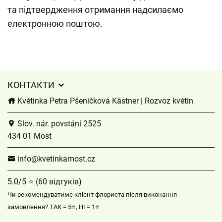
та підтвердження отримання надсилаємо
електронною поштою.
КОНТАКТИ
Květinka Petra Pšeničková Kästner | Rozvoz květin
Slov. nár. povstání 2525
434 01 Most
info@kvetinkamost.cz
5.0/5 ⭐ (60 відгуків)
Чи рекомендуватиме клієнт флориста після виконання
замовлення? ТАК = 5⭐, НІ = 1⭐