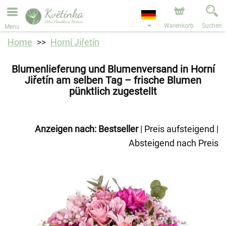
Bestellungen über unseren Onlineshop nehmen wir gerne
entgegen. Der frühestmögliche Liefertermin ist ab dem
11.08.2026 aufgrund von Betriebsurlaub.
Warenkorb
Suchen
Menu
Home
Horní Jiřetín
Blumenlieferung und Blumenversand in Horní
Jiřetín am selben Tag – frische Blumen
pünktlich zugestellt
Anzeigen nach:
Bestseller
|
Preis aufsteigend
|
Absteigend nach Preis