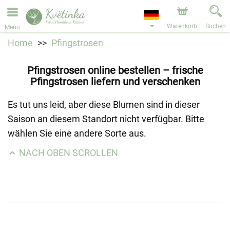
Bestellungen über unseren Onlineshop nehmen wir gerne
entgegen. Der frühestmögliche Liefertermin ist ab dem
11.08.2026 aufgrund von Betriebsurlaub.
Warenkorb
Suchen
Menu
Home
Pfingstrosen
Pfingstrosen online bestellen – frische
Pfingstrosen liefern und verschenken
Es tut uns leid, aber diese Blumen sind in dieser
Saison an diesem Standort nicht verfügbar. Bitte
wählen Sie eine andere Sorte aus.
NACH OBEN SCROLLEN