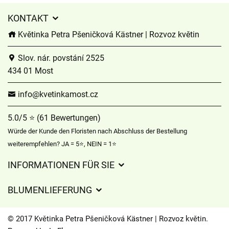
KONTAKT
Květinka Petra Pšeničková Kästner | Rozvoz květin
Slov. nár. povstání 2525
434 01 Most
info@kvetinkamost.cz
5.0/5 ⭐ (61 Bewertungen)
Würde der Kunde den Floristen nach Abschluss der Bestellung
weiterempfehlen? JA = 5⭐, NEIN = 1⭐
INFORMATIONEN FÜR SIE
Geschäftsbedingungen
BLUMENLIEFERUNG
Datenschutz
Liefergebühren
Lieferzeiten für Blumen – Übersicht der Möglichkeiten
© 2017 Květinka Petra Pšeničková Kästner | Rozvoz květin.
Wohin wir Blumen liefern