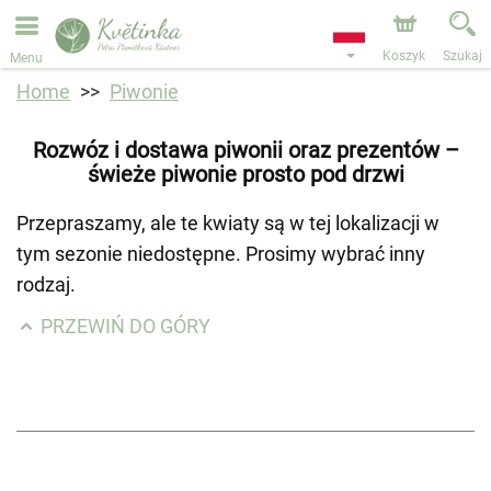
Przyjmujemy zamówienia za pośrednictwem naszego
sklepu internetowego. Najbliższy możliwy termin dostawy
to 11.08.2026 z powodu urlopu.
Koszyk
Szukaj
Menu
Home
Piwonie
Rozwóz i dostawa piwonii oraz prezentów –
świeże piwonie prosto pod drzwi
Przepraszamy, ale te kwiaty są w tej lokalizacji w
tym sezonie niedostępne. Prosimy wybrać inny
rodzaj.
PRZEWIŃ DO GÓRY