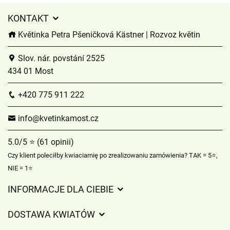
KONTAKT
Květinka Petra Pšeničková Kästner | Rozvoz květin
Slov. nár. povstání 2525
434 01 Most
+420 775 911 222
info@kvetinkamost.cz
5.0/5 ⭐ (61 opinii)
Czy klient poleciłby kwiaciarnię po zrealizowaniu zamówienia? TAK = 5⭐,
NIE = 1⭐
INFORMACJE DLA CIEBIE
Regulamin sklepu internetowego
DOSTAWA KWIATÓW
Ochrona danych osobowych