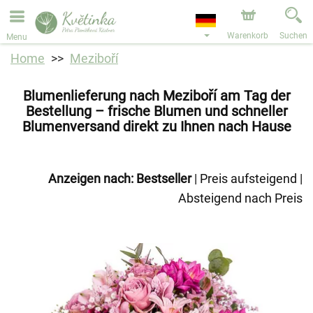
Bestellungen über unseren Onlineshop nehmen wir gerne
entgegen. Der frühestmögliche Liefertermin ist ab dem
11.08.2026 aufgrund von Betriebsurlaub.
Warenkorb
Suchen
Menu
Home
Meziboří
Blumenlieferung nach Meziboří am Tag der
Bestellung – frische Blumen und schneller
Blumenversand direkt zu Ihnen nach Hause
Anzeigen nach:
Bestseller
|
Preis aufsteigend
|
Absteigend nach Preis